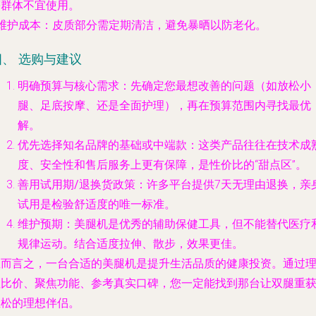
等群体不宜使用。
维护成本
：皮质部分需定期清洁，避免暴晒以防老化。
四、 选购与建议
明确预算与核心需求
：先确定您最想改善的问题（如放松小
腿、足底按摩、还是全面护理），再在预算范围内寻找最优
解。
优先选择知名品牌的基础或中端款
：这类产品往往在技术成
度、安全性和售后服务上更有保障，是性价比的“甜点区”。
善用试用期/退换货政策
：许多平台提供7天无理由退换，亲
试用是检验舒适度的唯一标准。
维护预期
：美腿机是优秀的辅助保健工具，但不能替代医疗
规律运动。结合适度拉伸、散步，效果更佳。
总而言之，一台合适的美腿机是提升生活品质的健康投资。通过
性比价、聚焦功能、参考真实口碑，您一定能找到那台让双腿重
轻松的理想伴侣。