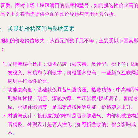
的喜爱。面对市场上琳琅满目的品牌和型号，如何挑选性价比高
产品？本文将为您提供全面的比价导购与使用体验分析。
一、 美腿机价格区间与影响因素
美腿机的价格跨度较大，从百元到数千元不等，主要受以下因素
响：
品牌与核心技术
：知名品牌（如荣泰、奥佳华、松下等）因
发投入、材质和专利技术，价格通常更高。一些新兴互联网
牌则主打高性价比。
功能复杂度
：基础款仅具备气囊挤压、热敷功能；中高端型
则增加
揉捏、刮痧、滚轮按摩、气压强度/模式调节、智能感
应、小腿伸缩调节、足底定点按摩
等功能，价格随之上升。
材质与设计
：接触皮肤的布料是否亲肤透气、内部机械结构
否精良、外观设计是否人性化（如可折叠收纳）都会影响成
本。