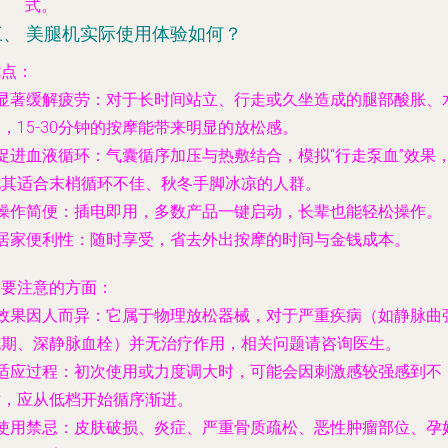
式。
三、 美腿机实际使用体验如何？
优点
：
显著缓解疲劳
：对于长时间站立、行走或久坐造成的腿部酸胀、
，15-30分钟的按摩能带来明显的放松感。
促进血液循环
：气囊循序加压与热敷结合，模拟“行走泵血”效果
尤其适合末梢循环不佳、秋冬手脚冰凉的人群。
操作简便
：插电即用，多数产品一键启动，长辈也能轻松操作。
居家便利性
：随时享受，省去外出按摩的时间与金钱成本。
需要注意的方面
：
效果因人而异
：它属于物理放松器械，对于严重疾病（如静脉曲
晚期、深静脉血栓）并无治疗作用，相关问题请咨询医生。
适应过程
：初次使用或力度调大时，可能会因刺激感较强感到不
适，应从低档开始循序渐进。
使用禁忌
：皮肤破损、炎症、严重骨质疏松、恶性肿瘤部位、孕