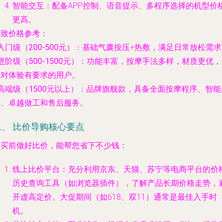
智能交互
：配备APP控制、语音提示、多程序选择的机型价
更高。
大致价格参考
：
入门级（200-500元）
：基础气囊按压+热敷，满足日常放松需求
进阶级（500-1500元）
：功能丰富，按摩手法多样，材质更优，
合对体验有要求的用户。
高端级（1500元以上）
：品牌旗舰款，具备全面按摩程序、智能
应、卓越做工和售后服务。
二、 比价导购核心要点
购买前做好比价，能帮您省下不少钱：
线上比价平台
：充分利用京东、天猫、苏宁等电商平台的
价
历史查询工具
（如浏览器插件），了解产品长期价格走势，
开虚高定价。大促期间（如618、双11）通常是最佳入手时
机。