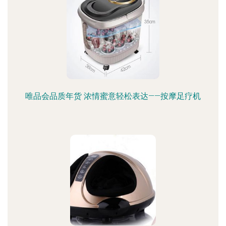
唯品会品质年货 浓情蜜意轻松表达——按摩足疗机