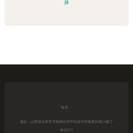
择
电话：-
地址：山西省太原市万柏林区和平街道中环路西兴苑24栋丁
单元801