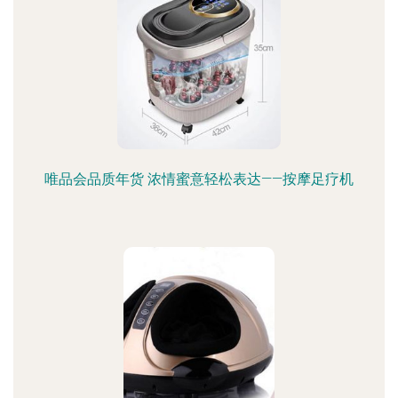
唯品会品质年货 浓情蜜意轻松表达——按摩足疗机