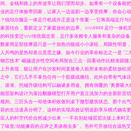
时间、金钱和路上的奔波常让我们望而却步。如果有一个设备能
专业的足疗体验带回家，让家人一边追剧一边享受按摩，你会心
吗？锐珀尔腿足一体足疗机或许正是这个答案——它将高端足疗与
家居结合，重新定义了家庭放松的边界。\n\n#### 足疗一体机
的科技变迁\n\n传统观念里，足疗多依赖专人服务和复杂的设备
无数家用足部按摩器只是一个加热功能或小小滚轮，局限性明显
没人共鸣的是热却差点意思之嫌。如今行业的革命标志之一是 “二
物芯技术” 崛越进步性空间布局契合三点---回看动作比精准跟随
的上升表现，能让用户在沙发时间直接卷入前所未有的柔软放松
沼之中，它们几乎不辜负任何一个筋膜或痛结。此外自带有气体
迫、滚准、托铺升级结构可以融诸多用途。拥有倒覆的 “奥赛吸大
功能层架构设计为落拉翻腿模型打开用户直立浅加力的全新阶层
换规则。三巨头合一却使体积收敛到桌下微型建筑状态。那个出
动容的生活道具分明了。这样的实现高效证明追剧享乐模式确实
对应人的时空代价自然减少出来 ——不在别处铺层层次拔上来时又
了味觉/动能兼容的点评之美谈相去多” 。另外可开放结合温热艾