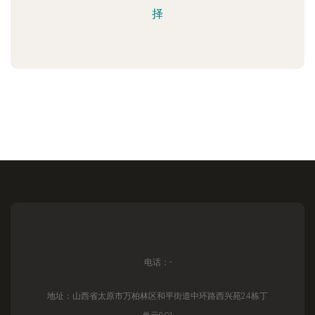
择
电话：-
地址：山西省太原市万柏林区和平街道中环路西兴苑24栋丁