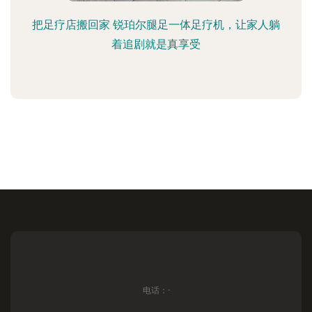
把足疗店搬回家 锐珀尔腿足一体足疗机，让家人躺
着追剧就是真享受
电话：-