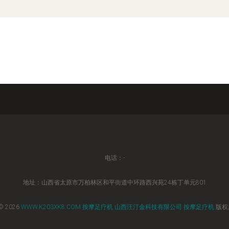
电话：-
地址：山西省太原市万柏林区和平街道中环路西兴苑24栋丁单元801
© 2026
WWW.K203XK8.COM
按摩足疗机
山西汪汀金科技有限公司
按摩足疗机
版权