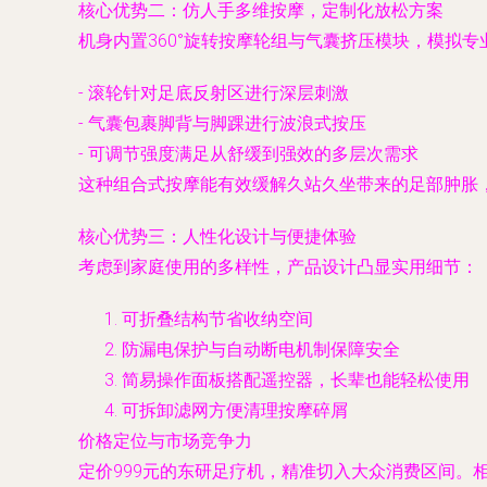
核心优势二：仿人手多维按摩，定制化放松方案
机身内置360°旋转按摩轮组与气囊挤压模块，模拟
- 滚轮针对足底反射区进行深层刺激
- 气囊包裹脚背与脚踝进行波浪式按压
- 可调节强度满足从舒缓到强效的多层次需求
这种组合式按摩能有效缓解久站久坐带来的足部肿胀
核心优势三：人性化设计与便捷体验
考虑到家庭使用的多样性，产品设计凸显实用细节：
可折叠结构节省收纳空间
防漏电保护与自动断电机制保障安全
简易操作面板搭配遥控器，长辈也能轻松使用
可拆卸滤网方便清理按摩碎屑
价格定位与市场竞争力
定价999元的东研足疗机，精准切入大众消费区间